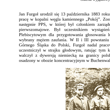
Jan Furgoł urodził się 13 października 1883 r
pracę w kopalni węgla kamiennego „Pokój”. Zos
następnie PPS, w której był członkiem zarząd
pierwszomajowe. Był uczestnikiem wystąp
Plebiscytowym dla przygotowania głosowania l
wybrany mężem zaufania. W II i III powstaniu 
Górnego Śląska do Polski, Furgoł nadal pra
uczestniczył w strajku głodowym, ratując tym 
walczył z dywersją niemiecką na granicy pols
osadzony w obozie koncentracyjnym w Buchenwaldz