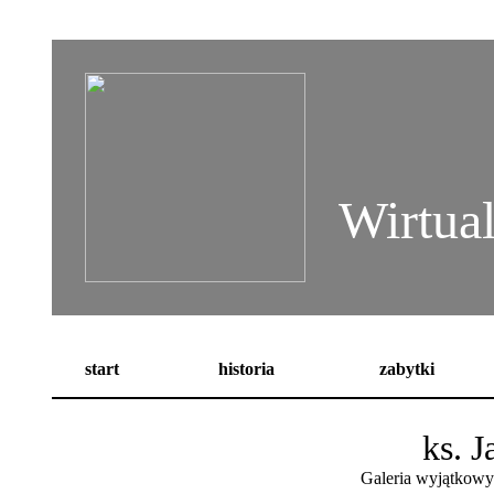
Wirtua
start
historia
zabytki
ks. 
Galeria wyjątkowy