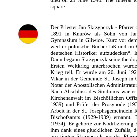
died on 21 June 1948. The funeral t
square.
Der Priester Jan Skrzypczyk - Pfarrer
1891 in Knurów als Sohn von Jan
Gymnasium in Gliwice. Kurz vor dem 
weil er polnische Bücher laß und im 
deutschen Historiker aufzudecken“. 
Dann begann Skrzypczyk seine theolog
Ersten Weltkrieg unterbrochen wurd
Krieg teil. Er wurde am 20. Juni 19
Vikar in der Gemeinde St. Joseph in
Notar der Apostolischen Administratu
Nach Abschluss des Studiums war er K
Kirchenanwalt im Bischöflichen Offi
1939) und Prüfer der Prosynode (193
Arbeit in der St. Josephsgemeindein 
Bischofsamts (1929-1939) ernannt. 
(1934). Er gehörte zur Kodifizierung
ihm dank eines glücklichen Zufalls, 
quartierten Skrzypczyk aus der Pfarr