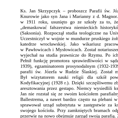
Ks. Jan Skrzypczyk – proboszcz Parafii św. J
Knurowie jako syn Jana i Marianny z d. Magnor
w 1911 roku, usunięto go ze szkoły za to, że 
„demaskować fałszerstwa niemieckich history
(Saksonia). Rozpoczął studia teologiczne na Un
Uczestniczył w wojnie w mundurze pruskiego żołn
katedrze wrocławskiej. Jako wikariusz prac
w Pawłowicach i Mysłowicach. Został notariuszem
wyjechał na studia prawnicze do Rzymu. Po ich 
Pełnił funkcję promotora sprawiedliwości w sąd
1939), egzaminatorem prosynodalnym (1932-1939
parafii św. Józefa w Rudzie Ślaskiej. Został
Był wizytatorem nauki religii dla szkół pow
Kodyfikacyjnej (1928 r.). Dzięki szczęśliwemu z
aresztowania przez gestapo. Niemcy wysiedlili ks
Jan nie rozstał się ze swoim kościołem parafia
Ballestrema, a nawet bardzo często na plebani w
sprawował urząd substytuta w zastępstwie za 
swojego kościoła. Przy zamkniętych bramach odp
przerwie na nowo obejmuje zarząd swoją parafią.