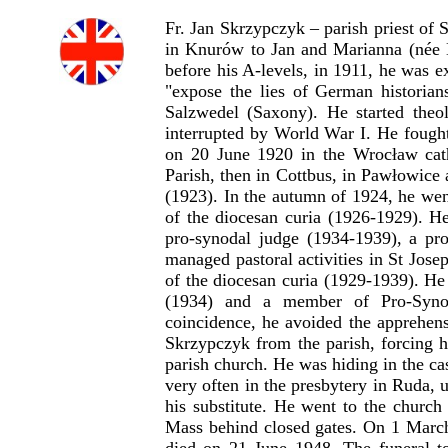
Fr. Jan Skrzypczyk – parish priest of
in Knurów to Jan and Marianna (née M
before his A-levels, in 1911, he was e
"expose the lies of German historian
Salzwedel (Saxony). He started theol
interrupted by World War I. He fought
on 20 June 1920 in the Wrocław cath
Parish, then in Cottbus, in Pawłowice
(1923). In the autumn of 1924, he wen
of the diocesan curia (1926-1929). He
pro-synodal judge (1934-1939), a p
managed pastoral activities in St Jose
of the diocesan curia (1929-1939). He
(1934) and a member of Pro-Synod
coincidence, he avoided the apprehen
Skrzypczyk from the parish, forcing h
parish church. He was hiding in the c
very often in the presbytery in Ruda,
his substitute. He went to the church
Mass behind closed gates. On 1 March 