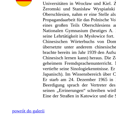
Universitäten in Wrocław und Kiel. Z
Żeromski und Stanisław Wyspiański
Oberschlesien, nahm er eine Stelle als
Propagandaarbeit für das Polnische V
eines großen Teils Oberschlesiens 
Nationalen Gymnasium (heutiges A. 
seine Lehrtätigkeit in Mysłowice fort
Chinesischen Wörterbuchs von Doma
übersetzte unter anderem chinesisch
brachte bereits im Jahr 1939 den Aufs
Chinesisch lernen kann) heraus. Die Z
geheimem Fremdsprachenunterricht. 
vertiefte seine Sinologiekenntnisse. E
Japanisch). Im Wissensbereich über C
Er starb am 24. Dezember 1965 in 
Beerdigung sprach der Vertreter de
seinen „Errinerungen“ schreiben wird
Eine der Straßen in Katowice und die
powrót do galerii