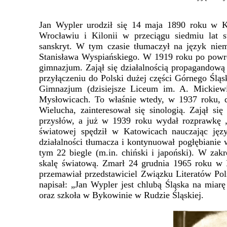
Jan Wypler urodził się 14 maja 1890 roku w K
Wrocławiu i Kilonii w przeciągu siedmiu lat st
sanskryt. W tym czasie tłumaczył na język niem
Stanisława Wyspiańskiego. W 1919 roku po powro
gimnazjum. Zajął się działalnością propagandową
przyłączeniu do Polski dużej części Górnego Ślą
Gimnazjum (dzisiejsze Liceum im. A. Mickiewi
Mysłowicach. To właśnie wtedy, w 1937 roku, 
Wielucha, zainteresował się sinologią. Zajął się 
przysłów, a już w 1939 roku wydał rozprawkę 
światowej spędził w Katowicach nauczając jęz
działalności tłumacza i kontynuował pogłębianie 
tym 22 biegle (m.in. chiński i japoński). W zakr
skalę światową. Zmarł 24 grudnia 1965 roku w
przemawiał przedstawiciel Związku Literatów P
napisał: „Jan Wypler jest chlubą Śląska na miar
oraz szkoła w Bykowinie w Rudzie Śląskiej.