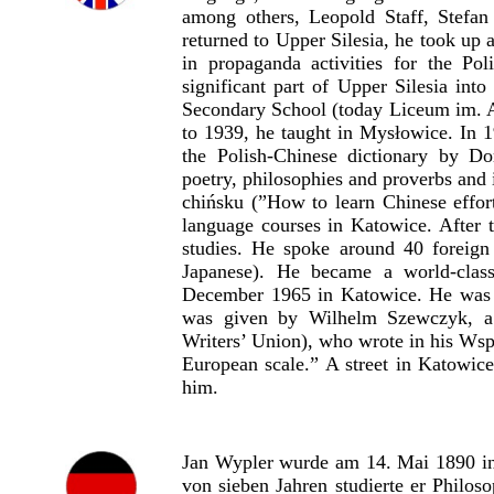
among others, Leopold Staff, Stefan
returned to Upper Silesia, he took up 
in propaganda activities for the Pol
significant part of Upper Silesia int
Secondary School (today Liceum im.
to 1939, he taught in Mysłowice. In 19
the Polish-Chinese dictionary by D
poetry, philosophies and proverbs and
chińsku (”How to learn Chinese effort
language courses in Katowice. After t
studies. He spoke around 40 foreign
Japanese). He became a world-clas
December 1965 in Katowice. He was b
was given by Wilhelm Szewczyk, a r
Writers’ Union), who wrote in his Wsp
European scale.” A street in Katowic
him.
Jan Wypler wurde am 14. Mai 1890 in 
von sieben Jahren studierte er Philos